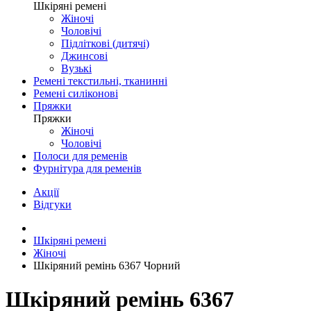
Шкіряні ремені
Жіночі
Чоловічі
Підліткові (дитячі)
Джинсові
Вузькі
Ремені текстильні, тканинні
Ремені силіконові
Пряжки
Пряжки
Жіночі
Чоловічі
Полоси для ременів
Фурнітура для ременів
Акції
Відгуки
Шкіряні ремені
Жіночі
Шкіряний ремінь 6367 Чорний
Шкіряний ремінь 6367