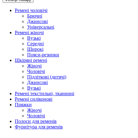
Ремені чоловічі
Брючні
Джинсові
Універсальні
Ремені жіночі
Вузькі
Середні
Широкі
Пояси-резинки
Шкіряні ремені
Жіночі
Чоловічі
Підліткові (дитячі)
Джинсові
Вузькі
Ремені текстильні, тканинні
Ремені силіконові
Пряжки
Жіночі
Чоловічі
Полоси для ременів
Фурнітура для ременів