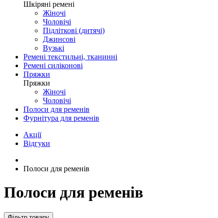
Шкіряні ремені
Жіночі
Чоловічі
Підліткові (дитячі)
Джинсові
Вузькі
Ремені текстильні, тканинні
Ремені силіконові
Пряжки
Пряжки
Жіночі
Чоловічі
Полоси для ременів
Фурнітура для ременів
Акції
Відгуки
Полоси для ременів
Полоси для ременів
Фільтр товару