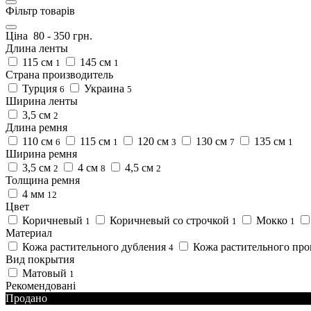
Фільтр товарів
Ціна
80
-
350
грн.
Длина ленты
115 см
145 см
1
1
Страна производитель
Турция
Украина
6
5
Ширина ленты
3,5 см
2
Длина ремня
110 см
115 см
120 см
130 см
135 см
6
1
3
7
1
Ширина ремня
3,5 см
4 см
4,5 см
2
8
2
Толщина ремня
4 мм
12
Цвет
Коричневый
Коричневый со строчкой
Мокко
1
1
1
Материал
Кожа растительного дубления
Кожа растительного пр
4
Вид покрытия
Матовый
1
Рекомендовані
Продано