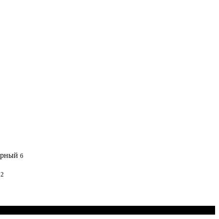
рный
6
ь
2