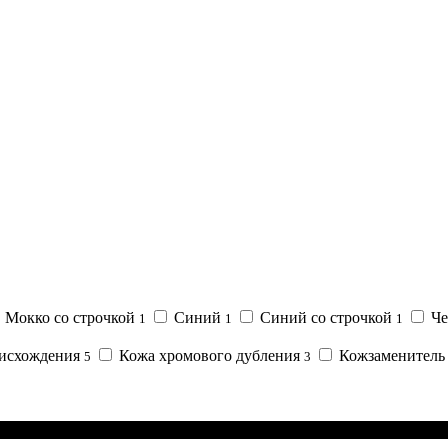
Мокко со строчкой
Синий
Синий со строчкой
Че
1
1
1
оисхождения
Кожа хромового дубления
Кожзаменител
5
3