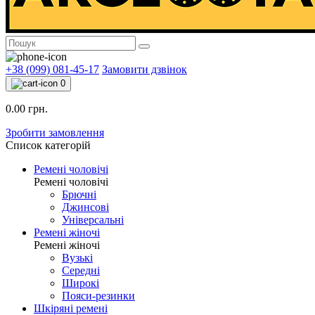
+38 (099) 081-45-17
Замовити дзвінок
0
0.00 грн.
Зробити замовлення
Список категорій
Ремені чоловічі
Ремені чоловічі
Брючні
Джинсові
Універсальні
Ремені жіночі
Ремені жіночі
Вузькі
Середні
Широкі
Пояси-резинки
Шкіряні ремені