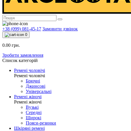
+38 (099) 081-45-17
Замовити дзвінок
0
0.00 грн.
Зробити замовлення
Список категорій
Ремені чоловічі
Ремені чоловічі
Брючні
Джинсові
Універсальні
Ремені жіночі
Ремені жіночі
Вузькі
Середні
Широкі
Пояси-резинки
Шкіряні ремені