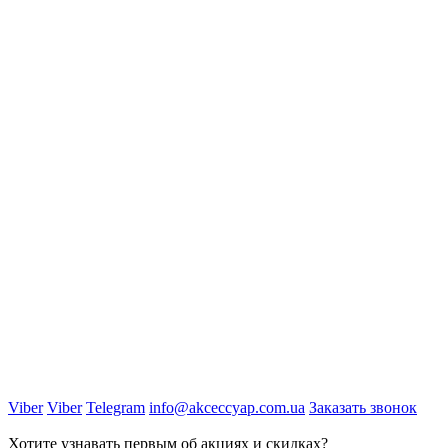
Viber
Viber
Telegram
info@akceccyap.com.ua
Заказать звонок
Хотите узнавать первым об акциях и скидках?