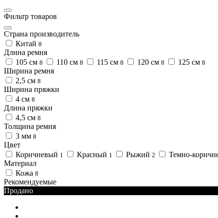
Фильтр товаров
Страна производитель
Китай
8
Длина ремня
105 см
110 см
115 см
120 см
125 см
8
8
8
8
8
Ширина ремня
2,5 см
8
Ширина пряжки
4 см
8
Длина пряжки
4,5 см
8
Толщина ремня
3 мм
8
Цвет
Коричневый
Красный
Рыжий
Темно-коричн
1
1
2
Материал
Кожа
8
Рекомендуемые
Продано