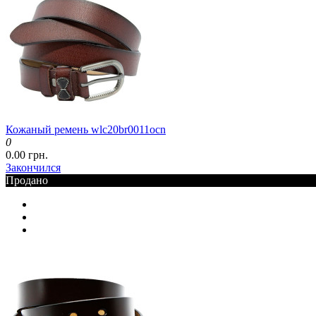
Кожаный ремень wlc20br0011ocn
0
0.00 грн.
Закончился
Продано