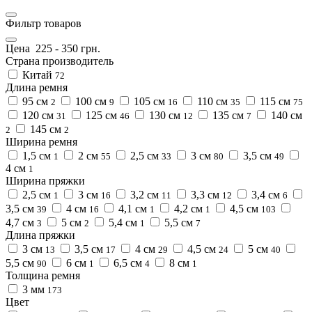
Фильтр товаров
Цена
225
-
350
грн.
Страна производитель
Китай
72
Длина ремня
95 см
100 см
105 см
110 см
115 см
2
9
16
35
75
120 см
125 см
130 см
135 см
140 см
31
46
12
7
145 см
2
2
Ширина ремня
1,5 см
2 см
2,5 см
3 см
3,5 см
1
55
33
80
49
4 см
1
Ширина пряжки
2,5 см
3 см
3,2 см
3,3 см
3,4 см
1
16
11
12
6
3,5 см
4 см
4,1 см
4,2 см
4,5 см
39
16
1
1
103
4,7 см
5 см
5,4 см
5,5 см
3
2
1
7
Длина пряжки
3 см
3,5 см
4 см
4,5 см
5 см
13
17
29
24
40
5,5 см
6 см
6,5 см
8 см
90
1
4
1
Толщина ремня
3 мм
173
Цвет