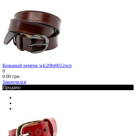
Кожаный ремень wlc20br0012ocn
0
0.00 грн.
Закончился
Продано