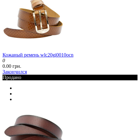
Кожаный ремень wlc20gi0010ocn
0
0.00 грн.
Закончился
Продано