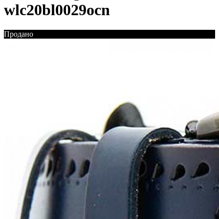
wlc20bl0029ocn
Продано